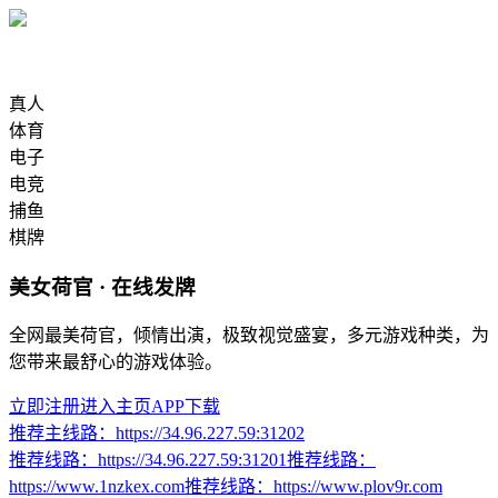
真人
体育
电子
电竞
捕鱼
棋牌
美女荷官 · 在线发牌
全网最美荷官，倾情出演，极致视觉盛宴，多元游戏种类，为
您带来最舒心的游戏体验。
立即注册
进入主页
APP下载
推荐主线路：
https://34.96.227.59:31202
推荐线路：
https://34.96.227.59:31201
推荐线路：
https://www.1nzkex.com
推荐线路：
https://www.plov9r.com