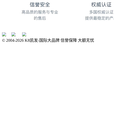
© 2004-
2026
K8凯发-国际大品牌 信誉保障 大额无忧