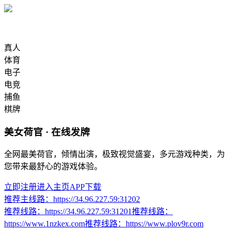
真人
体育
电子
电竞
捕鱼
棋牌
美女荷官 · 在线发牌
全网最美荷官，倾情出演，极致视觉盛宴，多元游戏种类，为
您带来最舒心的游戏体验。
立即注册
进入主页
APP下载
推荐主线路：
https://34.96.227.59:31202
推荐线路：
https://34.96.227.59:31201
推荐线路：
https://www.1nzkex.com
推荐线路：
https://www.plov9r.com