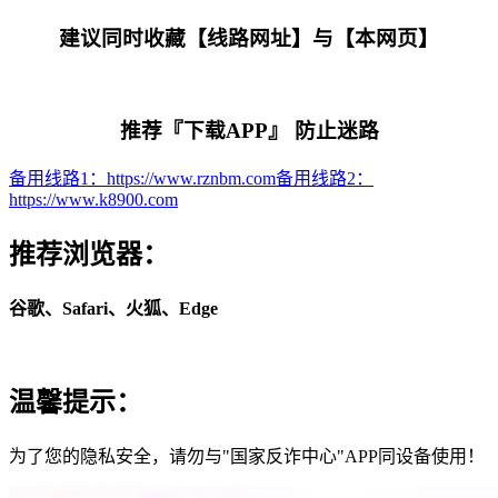
建议同时收藏【线路网址】与【本网页】
推荐『下载APP』 防止迷路
备用线路
1
：
https://www.rznbm.com
备用线路
2
：
https://www.k8900.com
推荐浏览器：
谷歌、Safari、火狐、Edge
温馨提示：
为了您的隐私安全，请勿与"国家反诈中心"APP同设备使用！