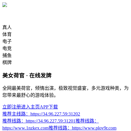
真人
体育
电子
电竞
捕鱼
棋牌
美女荷官 · 在线发牌
全网最美荷官，倾情出演，极致视觉盛宴，多元游戏种类，为
您带来最舒心的游戏体验。
立即注册
进入主页
APP下载
推荐主线路：
https://34.96.227.59:31202
推荐线路：
https://34.96.227.59:31201
推荐线路：
https://www.1nzkex.com
推荐线路：
https://www.plov9r.com