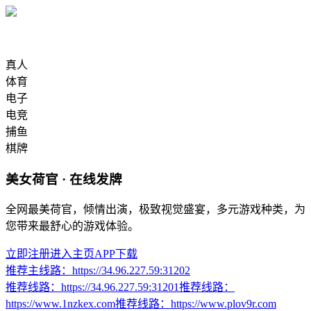
真人
体育
电子
电竞
捕鱼
棋牌
美女荷官 · 在线发牌
全网最美荷官，倾情出演，极致视觉盛宴，多元游戏种类，为
您带来最舒心的游戏体验。
立即注册
进入主页
APP下载
推荐主线路：
https://34.96.227.59:31202
推荐线路：
https://34.96.227.59:31201
推荐线路：
https://www.1nzkex.com
推荐线路：
https://www.plov9r.com