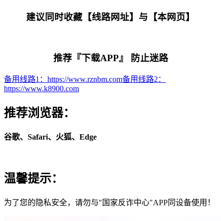
建议同时收藏【线路网址】与【本网页】
推荐『下载APP』 防止迷路
备用线路
1
：
https://www.rznbm.com
备用线路
2
：
https://www.k8900.com
推荐浏览器：
谷歌、Safari、火狐、Edge
温馨提示：
为了您的隐私安全，请勿与"国家反诈中心"APP同设备使用！