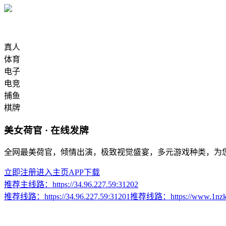
真人
体育
电子
电竞
捕鱼
棋牌
美女荷官 · 在线发牌
全网最美荷官，倾情出演，极致视觉盛宴，多元游戏种类，为
立即注册
进入主页
APP下载
推荐主线路：
https://34.96.227.59:31202
推荐线路：
https://34.96.227.59:31201
推荐线路：
https://www.1nz