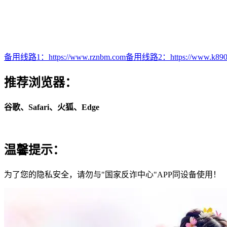
备用线路
1
：
https://www.rznbm.com
备用线路
2
：
https://www.k89
推荐浏览器：
谷歌、Safari、火狐、Edge
温馨提示：
为了您的隐私安全，请勿与"国家反诈中心"APP同设备使用！