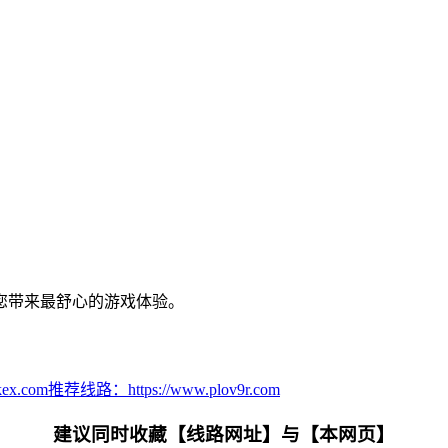
您带来最舒心的游戏体验。
kex.com
推荐线路：
https://www.plov9r.com
建议同时收藏【线路网址】与【本网页】