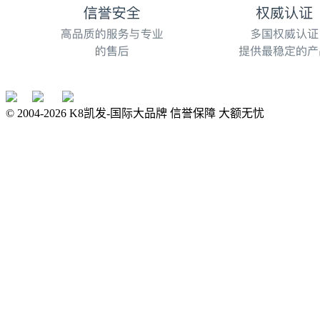
© 2004-
2026
K8凯发-国际大品牌 信誉保障 大额无忧