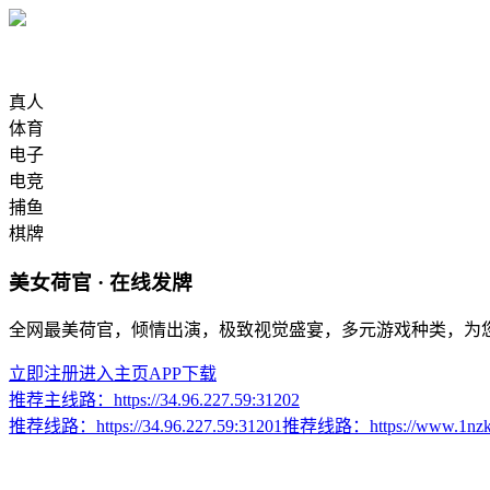
真人
体育
电子
电竞
捕鱼
棋牌
美女荷官 · 在线发牌
全网最美荷官，倾情出演，极致视觉盛宴，多元游戏种类，为
立即注册
进入主页
APP下载
推荐主线路：
https://34.96.227.59:31202
推荐线路：
https://34.96.227.59:31201
推荐线路：
https://www.1nz