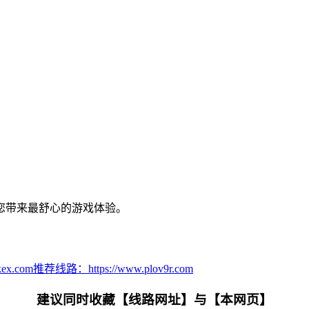
您带来最舒心的游戏体验。
kex.com
推荐线路：
https://www.plov9r.com
建议同时收藏【线路网址】与【本网页】