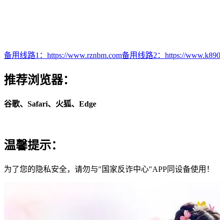
备用线路
1
：
https://www.rznbm.com
备用线路
2
：
https://www.k89
推荐浏览器：
谷歌、Safari、火狐、Edge
温馨提示：
为了您的隐私安全，请勿与"国家反诈中心"APP同设备使用！